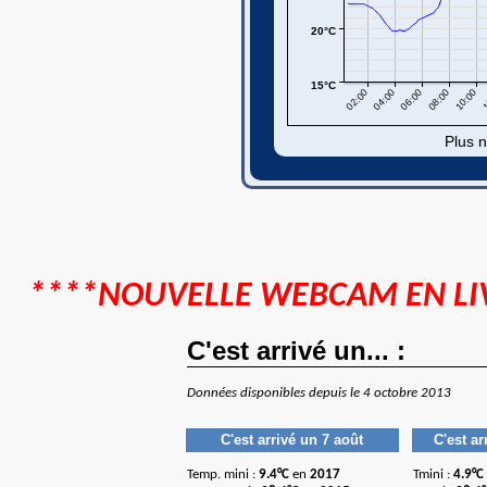
****NOUVELLE WEBCAM EN LIV
C'est arrivé un... :
Données disponibles depuis le 4 octobre 2013
C'est arrivé un 7 août
C'est ar
Temp. mini :
9.4°C
en
2017
Tmini :
4.9°C