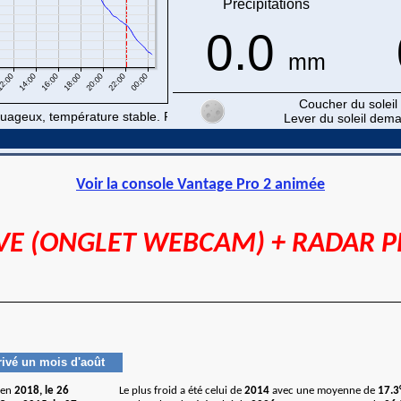
Voir la console Vantage Pro 2 animée
E (ONGLET WEBCAM) + RADAR PR
rivé un mois d'août
en
2018, le 26
Le plus froid a été celui de
2014
avec une moyenne de
17.3