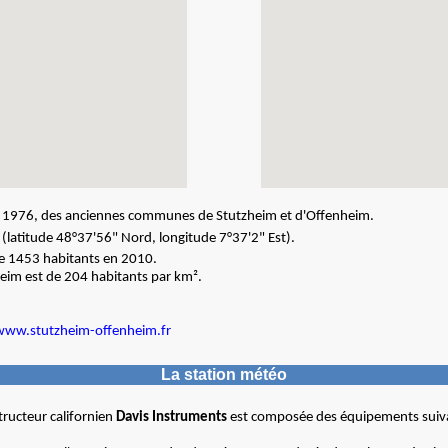
let 1976, des anciennes communes de Stutzheim et d'Offenheim.
(latitude 48°37'56" Nord, longitude 7°37'2" Est).
de 1453 habitants en 2010.
eim est de 204 habitants par km².
www.stutzheim-offenheim.fr
La station météo
ructeur californien
Davis Instruments
est composée des équipements suiva