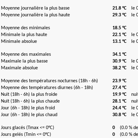
Moyenne journalière la plus basse
21.8 °C
le 0
Moyenne journalière la plus haute
29.3 °C
le 0
Moyenne des minimales
18.5 °C
Minimale la plus haute
22.1 °C
le 06
Minimale absolue
13.1 °C
le 08
Moyenne des maximales
34.1 °C
Maximale la plus basse
30.9 °C
le 07
Maximale absolue
38.2 °C
le 03
Moyenne des températures nocturnes (18h - 6h)
23.9 °C
Moyenne des températures diurnes (6h - 18h)
27.4 °C
Nuit (18h - 6h) la plus froide
19.9 °C
nuit 
Nuit (18h - 6h) la plus chaude
28.1 °C
nuit 
Jour (6h - 18h) le plus froid
24.4 °C
le 0
Jour (6h - 18h) le plus chaud
30.8 °C
le 0
Jours glacés (Tmax <= 0°C)
0
(0.0 % de 
Jours gelés (Tmin <= 0°C)
0
(0.0 % de 