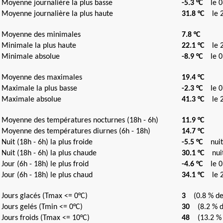
Moyenne journalière la plus basse
-5.3 °C
le 06
Moyenne journalière la plus haute
31.8 °C
le 2
Moyenne des minimales
7.8 °C
Minimale la plus haute
22.1 °C
le 28
Minimale absolue
-8.9 °C
le 05
Moyenne des maximales
19.4 °C
Maximale la plus basse
-2.3 °C
le 07
Maximale absolue
41.3 °C
le 27
Moyenne des températures nocturnes (18h - 6h)
11.9 °C
Moyenne des températures diurnes (6h - 18h)
14.7 °C
Nuit (18h - 6h) la plus froide
-5.5 °C
nuit 
Nuit (18h - 6h) la plus chaude
30.1 °C
nuit 
Jour (6h - 18h) le plus froid
-4.6 °C
le 05
Jour (6h - 18h) le plus chaud
34.1 °C
le 2
Jours glacés (Tmax <= 0°C)
3
(0.8 % de 
Jours gelés (Tmin <= 0°C)
30
(8.2 % de
Jours froids (Tmax <= 10°C)
48
(13.2 % d